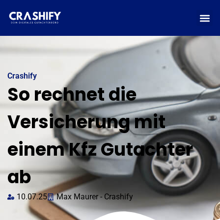
Crashify
So rechnet die
Versicherung mit
einem Kfz Gutachter
ab
10.07.25
Max Maurer - Crashify