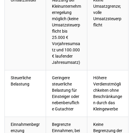
Umsatzsteuer
Nutzung der
Keine
Kleinunternehm
Umsatzgrenze;
erregelung
volle
möglich (keine
Umsatzsteuerp
Umsatzsteuerp
flicht
flicht bis
25.000 €
Vorjahresumsa
tz und 100.000
€ laufender
Jahresumsatz)
Steuerliche
Geringere
Höhere
Belastung
steuerliche
Verdienstmögli
Belastung für
chkeiten ohne
Einsteiger oder
Beschränkunge
nebenberuflich
n durch das
e Gutachter
Kleingewerbe
Einnahmenbegr
Begrenzte
Keine
enzung
Einnahmen; bei
Begrenzung der