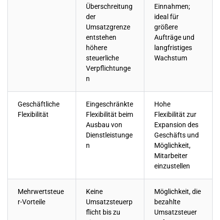
Überschreitung
Einnahmen;
der
ideal für
Umsatzgrenze
größere
entstehen
Aufträge und
höhere
langfristiges
steuerliche
Wachstum
Verpflichtunge
n
Geschäftliche
Eingeschränkte
Hohe
Flexibilität
Flexibilität beim
Flexibilität zur
Ausbau von
Expansion des
Dienstleistunge
Geschäfts und
n
Möglichkeit,
Mitarbeiter
einzustellen
Mehrwertsteue
Keine
Möglichkeit, die
r-Vorteile
Umsatzsteuerp
bezahlte
flicht bis zu
Umsatzsteuer