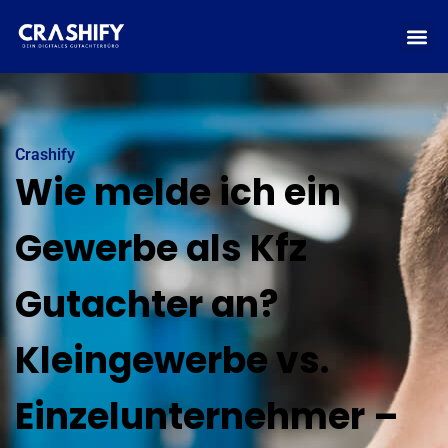
Crashify
Wie melde ich ein
Gewerbe als Kfz
Gutachter an?
Kleingewerbe vs.
Einzelunternehmer –