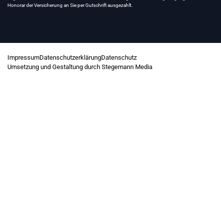
Honorar der Versicherung an Sie per Gutschrift ausgezahlt.
Impressum
Datenschutzerklärung
Datenschutz
Umsetzung und Gestaltung durch Stegemann Media